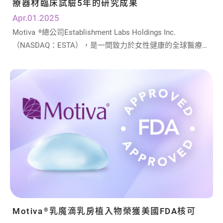
療器材臨床試驗5年的研究成果
Apr.01.2025
Motiva
總公司Establishment Labs Holdings Inc.
®
（NASDAQ：ESTA），是一間致力於女性健康的全球醫療科
技公司，專研胸部美形與乳房重建領域的醫材研發，於 2024
年 9 月 26 日宣布已獲得美國食品藥品監督管理局（FDA）的
批准，可以將 Motiva
乳房植入物用引進美國使用。並於
®
2025年3月20日宣布，Motiva美國臨床研究（IDE研究）的五
年隨訪數據將在2025年美容醫學會議（The Aesthetic MEET
2025）上發表。
Motiva
乳魔滴乳房植入物榮獲美國FDA核可
®