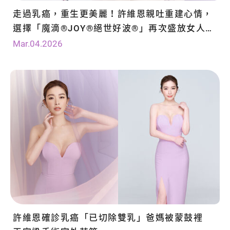
走過乳癌，重生更美麗！許維恩親吐重建心情，
選擇「魔滴®JOY®絕世好波®」再次盛放女人飽
滿自信
Mar.04.2026
許維恩確診乳癌「已切除雙乳」爸媽被蒙鼓裡